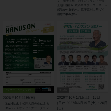
く「患者主導」のインプラント治療
上顎臼歯部2Daysマスターコース ～
感覚から確信へ。原理原則に基づく、
治療の再現性～
その他
セミナー（ベーシック）
2026年10月17日(土)・18日
2026年10月11日(日)
(日)〜2027年6月19日(土)・20日
【仙台Basic】松岡大輝先生による
(日)
1Dayハンズオンセミナー グラフト