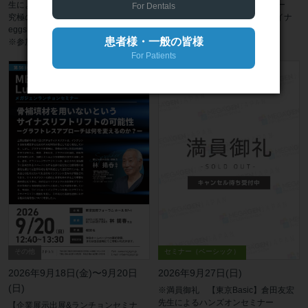
生による1Dayハンズオンセミナー
生による1Dayハンズオンセミナー
For Dentals
究極の難症例 垂直骨量1mmの
無理なく始める グラフトレスサイナ
eggshell graft less sinus liftを極める
スリフト
患者様・一般の皆様
※参加条件あり
For Patients
その他
セミナー（ベーシック）
2026年9月18日(金)〜9月20日
2026年9月27日(日)
(日)
※満員御礼 【東京Basic】倉田友宏
先生によるハンズオンセミナー
【企業展示出展&ランチョンセミナ