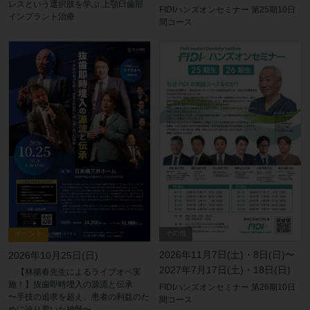
レスという選択肢を学ぶ 上顎臼歯部
FIDIハンズオンセミナー 第25期10日
インプラント治療
間コース
その他
イベント
2026年11月7日(土)・8日(日)〜
2026年10月25日(日)
2027年7月17日(土)・18日(日)
【林揚春先生によるライブオペ実
施！】抜歯即時埋入の源流と伝承
FIDIハンズオンセミナー 第26期10日
〜手技の追求を超え、患者の利益のた
間コース
めに辿り着いた神髄〜