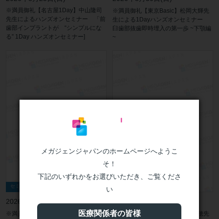
※満員御礼【名古屋1Day】中山隆司
※満員御礼【東京Basic】松岡大輝先
先生によるハンズオンセミナー 「前
生による1Dayハンズオンセミナー
歯部インプラントが “シンプルにな
臼歯部抜歯即時埋入の第一歩 ~下顎編
る” 1Day ハンズオンセミナー]
~
メガジェンジャパンのホームページへようこ
そ！
下記のいずれかをお選びいただき、ご覧くださ
セミナー（アドバンス）
セミナー（ベーシック）
い
2026年9月13日(日)
2026年9月13日(日)
医療関係者の皆様
※満員御礼【福岡Advance】林揚春先
※満員御礼【東京Basic】木村美穂先