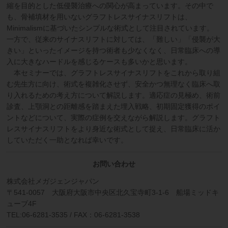
縮を目的とした低侵襲治療への関心が高まっています。その中で
も、骨補填材を用いないグラフトレスサイナスリフトは、
Minimalismに基づいたシンプルな術式として注目されています。
一方で、従来のサイナスリフトに対しては、「難しい」「侵襲が大
きい」といったイメージを持つ術者も少なくなく、日常臨床への導
入に大きなハードルを感じるケースも多いかと思います。
本セミナーでは、グラフトレスサイナスリフトをこれから取り組
む先生方に向け、術式を複雑化させず、安全かつ無理なく臨床へ取
り入れるための考え方について解説します。適応症の見極め、術前
診査、上顎洞との距離感を踏まえた埋入戦略、初期固定獲得のポイ
ントなどについて、実際の症例を交えながら解説します。グラフト
レスサイナスリフトをより身近な術式として捉え、日常臨床に活か
していただく一助となれば幸いです。
お問い合わせ
株式会社メガジェンジャパン
〒541-0057 大阪府大阪市中央区北久宝寺町3-1-6 船場ミッドキ
ューブ4F
TEL:06-6281-3535 / FAX：06-6281-3538