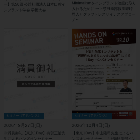
Minimalismをインプラント治療に取り
ー】第56回 公益社団法人日本口腔イ
入れるために 〜上顎臼歯部抜歯即時
ンプラント学会 学術大会
埋入とグラフトレスサイナスアプロー
チ〜
セミナー（アドバンス）
セミナー（アドバンス）
2026年10月4日(日)
2026年9月27日(日)
【東京1Day】中山隆司先生によるハ
※満員御礼【東京1Day】有賀正治先
ンズオンセミナー 『上顎臼歯部イン
生によるハンズオンセミナー