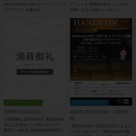
プラントを“再現性のあるミニマルな
Densah® Burを用いたグラフトレスサ
治療”にする 1Dayハンズオン』
イナスリフトを極める
セミナー（アドバンス）
セミナー（ベーシック）
2026年10月11日(日)・12日(月
2026年10月4日(日)
祝）
※満員御礼【東京Basic】木村美穂先
生による1Dayハンズオンセミナー
【東京2Days】有賀正治先生によるハ
無理なく始める 前歯部抜歯即時埋入
ンズオンセミナー Minimalismが導