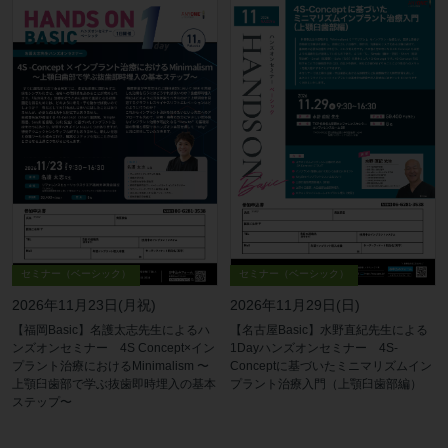
セミナー（ベーシック）
セミナー（ベーシック）
2026年11月23日(月祝)
2026年11月29日(日)
【福岡Basic】名護太志先生によるハ
【名古屋Basic】水野直紀先生による
ンズオンセミナー 4S Concept×イン
1Dayハンズオンセミナー 4S-
プラント治療におけるMinimalism 〜
Conceptに基づいたミニマリズムイン
上顎臼歯部で学ぶ抜歯即時埋入の基本
プラント治療入門（上顎臼歯部編）
ステップ〜