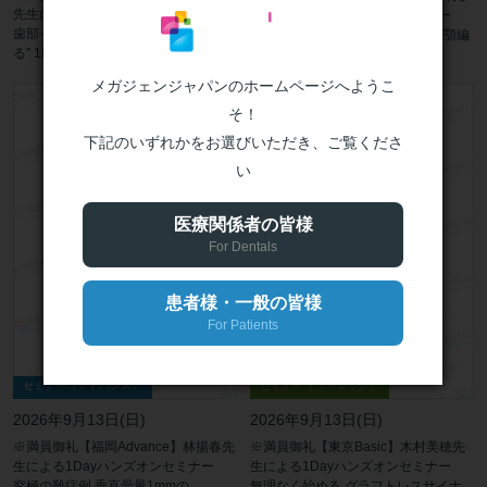
先生によるハンズオンセミナー 「前
生による1Dayハンズオンセミナー
歯部インプラントが “シンプルにな
臼歯部抜歯即時埋入の第一歩 ~下顎編
る” 1Day ハンズオンセミナー]
~
メガジェンジャパンのホームページへようこ
そ！
下記のいずれかをお選びいただき、ご覧くださ
い
医療関係者の皆様
For Dentals
患者様・一般の皆様
For Patients
セミナー（アドバンス）
セミナー（ベーシック）
2026年9月13日(日)
2026年9月13日(日)
※満員御礼【福岡Advance】林揚春先
※満員御礼【東京Basic】木村美穂先
生による1Dayハンズオンセミナー
生による1Dayハンズオンセミナー
究極の難症例 垂直骨量1mmの
無理なく始める グラフトレスサイナ