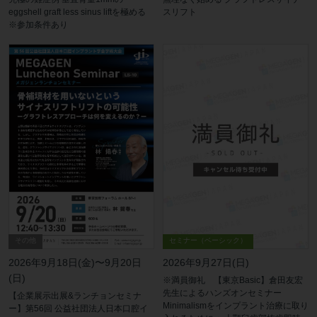
eggshell graft less sinus liftを極める
スリフト
※参加条件あり
その他
セミナー（ベーシック）
2026年9月18日(金)〜9月20日
2026年9月27日(日)
(日)
※満員御礼 【東京Basic】倉田友宏
先生によるハンズオンセミナー
【企業展示出展&ランチョンセミナ
Minimalismをインプラント治療に取り
ー】第56回 公益社団法人日本口腔イ