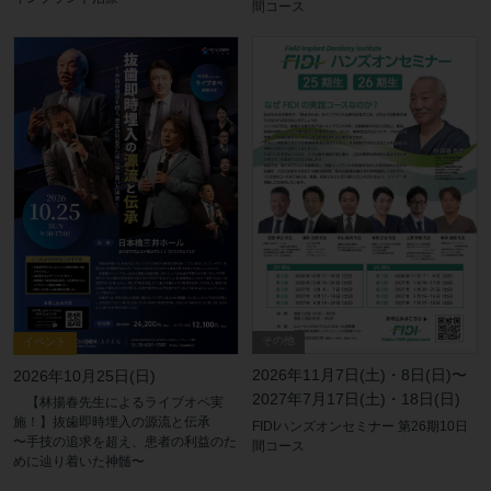
間コース
その他
イベント
2026年11月7日(土)・8日(日)〜
2026年10月25日(日)
2027年7月17日(土)・18日(日)
【林揚春先生によるライブオペ実
施！】抜歯即時埋入の源流と伝承
FIDIハンズオンセミナー 第26期10日
〜手技の追求を超え、患者の利益のた
間コース
めに辿り着いた神髄〜