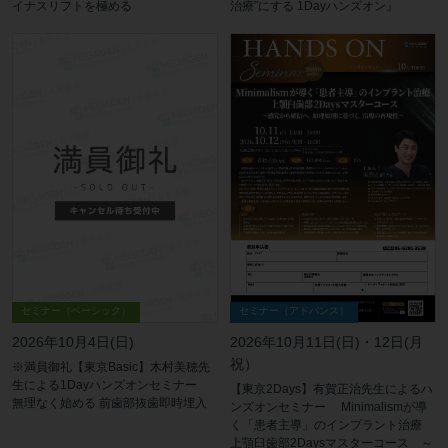
治療”にする 1Dayハンズオン』
イナスリフトを極める
セミナー（アドバンス）
セミナー（ベーシック）
2026年10月11日(日)・12日(月
2026年10月4日(日)
祝）
※満員御礼【東京Basic】木村美穂先
生による1Dayハンズオンセミナー
【東京2Days】有賀正治先生によるハ
無理なく始める 前歯部抜歯即時埋入
ンズオンセミナー Minimalismが導
く「患者主導」のインプラント治療
上顎臼歯部2Daysマスターコース ～