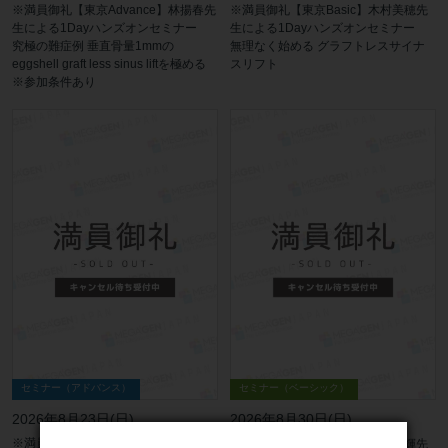
※満員御礼【東京Basic】木村美穂先
※満員御礼【東京Advance】林揚春先
生による1Dayハンズオンセミナー
生による1Dayハンズオンセミナー
無理なく始める グラフトレスサイナ
究極の難症例 垂直骨量1mmの
スリフト
eggshell graft less sinus liftを極める
※参加条件あり
セミナー（アドバンス）
セミナー（ベーシック）
2026年8月23日(日)
2026年8月30日(日)
※満員御礼【名古屋1Day】中山隆司
※満員御礼【東京Basic】松岡大輝先