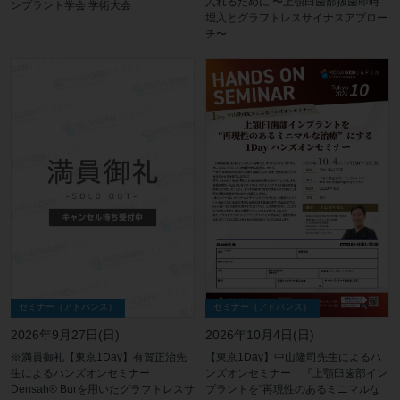
入れるために 〜上顎臼歯部抜歯即時
ンプラント学会 学術大会
埋入とグラフトレスサイナスアプロー
チ〜
セミナー（アドバンス）
セミナー（アドバンス）
2026年10月4日(日)
2026年9月27日(日)
【東京1Day】中山隆司先生によるハ
※満員御礼【東京1Day】有賀正治先
ンズオンセミナー 『上顎臼歯部イン
生によるハンズオンセミナー
プラントを“再現性のあるミニマルな
Densah® Burを用いたグラフトレスサ