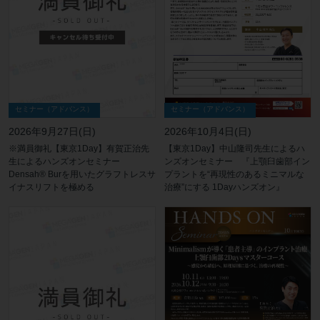
セミナー（アドバンス）
セミナー（アドバンス）
2026年10月4日(日)
2026年9月27日(日)
【東京1Day】中山隆司先生によるハ
※満員御礼【東京1Day】有賀正治先
ンズオンセミナー 『上顎臼歯部イン
生によるハンズオンセミナー
プラントを“再現性のあるミニマルな
Densah® Burを用いたグラフトレスサ
治療”にする 1Dayハンズオン』
イナスリフトを極める