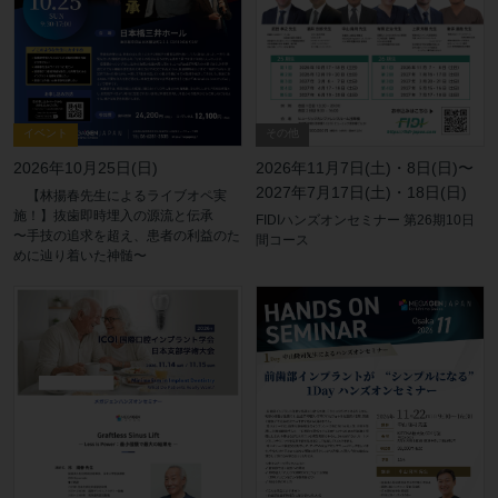
その他
イベント
2026年11月7日(土)・8日(日)〜
2026年10月25日(日)
2027年7月17日(土)・18日(日)
【林揚春先生によるライブオペ実
施！】抜歯即時埋入の源流と伝承
FIDIハンズオンセミナー 第26期10日
〜手技の追求を超え、患者の利益のた
間コース
めに辿り着いた神髄〜