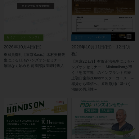
セミナー（アドバンス）
セミナー（ベーシック）
2026年10月11日(日)・12日(月
2026年10月4日(日)
祝）
※満員御礼【東京Basic】木村美穂先
生による1Dayハンズオンセミナー
【東京2Days】有賀正治先生によるハ
無理なく始める 前歯部抜歯即時埋入
ンズオンセミナー Minimalismが導
く「患者主導」のインプラント治療
上顎臼歯部2Daysマスターコース ～
感覚から確信へ。原理原則に基づく、
治療の再現性～