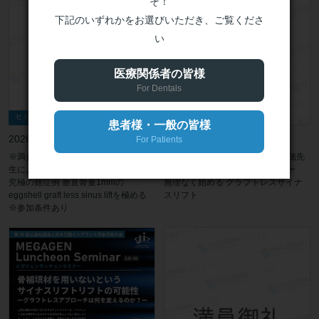
そ！
下記のいずれかをお選びいただき、ご覧くださ
い
医療関係者の皆様
For Dentals
セミナー（アドバンス）
セミナー（ベーシック）
患者様・一般の皆様
2026年9月13日(日)
2026年9月13日(日)
For Patients
※満員御礼【福岡Advance】林揚春先
※満員御礼【東京Basic】木村美穂先
生による1Dayハンズオンセミナー
生による1Dayハンズオンセミナー
究極の難症例 垂直骨量1mmの
無理なく始める グラフトレスサイナ
eggshell graft less sinus liftを極める
スリフト
※参加条件あり