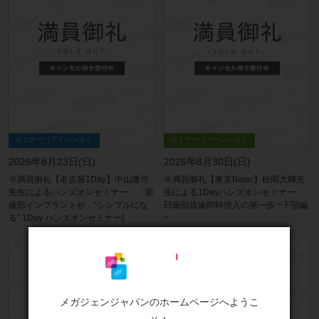
セミナー（アドバンス）
セミナー（ベーシック）
2026年8月23日(日)
2026年8月30日(日)
※満員御礼【名古屋1Day】中山隆司
※満員御礼【東京Basic】松岡大輝先
先生によるハンズオンセミナー 「前
生による1Dayハンズオンセミナー
歯部インプラントが “シンプルにな
臼歯部抜歯即時埋入の第一歩 ~下顎編
る” 1Day ハンズオンセミナー]
~
メガジェンジャパンのホームページへようこ