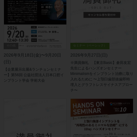
その他
セミナー（ベーシック）
2026年9月18日(金)〜9月20日
2026年9月27日(日)
(日)
※満員御礼 【東京Basic】倉田友宏
先生によるハンズオンセミナー
【企業展示出展&ランチョンセミナ
Minimalismをインプラント治療に取り
ー】第56回 公益社団法人日本口腔イ
入れるために 〜上顎臼歯部抜歯即時
ンプラント学会 学術大会
埋入とグラフトレスサイナスアプロー
チ〜