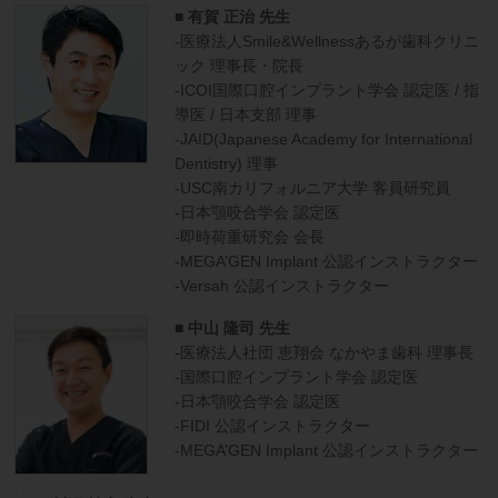
■ 有賀 正治 先生
-医療法人Smile&Wellnessあるが歯科クリニ
ック 理事長・院長
-ICOI国際口腔インプラント学会 認定医 / 指
導医 / 日本支部 理事
-JAID(Japanese Academy for International
Dentistry) 理事
-USC南カリフォルニア大学 客員研究員
-日本顎咬合学会 認定医
-即時荷重研究会 会長
-MEGA’GEN Implant 公認インストラクター
-Versah 公認インストラクター
■ 中山 隆司 先生
-医療法人社団 恵翔会 なかやま歯科 理事長
-国際口腔インプラント学会 認定医
-日本顎咬合学会 認定医
-FIDI 公認インストラクター
-MEGA’GEN Implant 公認インストラクター