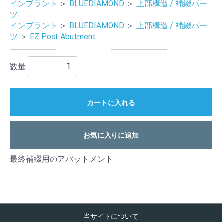
インプラント
＞
BLUEDIAMOND
＞
上部構造 / 補綴パー
ツ
インプラント
＞
BLUEDIAMOND
＞
上部構造 / 補綴パー
ツ
＞
EZ Post Abutment
数量
カートに入れる
お気に入りに追加
最終補綴用のアバットメント
当サイトについて