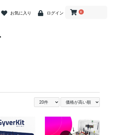
0
お気に入り
ログイン
 Abutment
crew
iver
 Abutment
 Cap
ion Coping
river
log
ein
ost Screw
nit Abutment
it Angled
it Driver
nit ZrGEN
 Driver
ve Caps
ve Cap
ve Cap
gle Driver
og
butment
ss Steel
ary Abutment
ry Cylinder
Abutment
 Kit
ill
Drill
Drill
rephine Bur
e Bur
 Bone Drill
ce
 Connector
iver(1.2 Hex)
ngle
nt Removal
tension
n Indicator
nder
Wrench &
 Abutment
iver
 Abutment
 Cap
ion Coping
river
log
ein
ost Screw
nit Abutment
it Angled
it Driver
nit ZrGEN
 Driver
ve Caps
ve Cap
ve Cap
gle Driver
og
butment
butment
ss Steel
ary Abutment
ry Cylinder
Abutment
Drill
ill
ill
 Kit
ill
Drill
Drill
rephine Bur
e Bur
 Bone Drill
ce
 Connector
iver(1.2 Hex)
ngle
tension
n Indicator
nder
Wrench &
 Abutment
t Abutment
 Abutment
 Cap
ion
ion
ion
log
ein
nit Abutment
it Angled
nit ZrGEN
ve Caps
ve Cap
ve Cap
butment
ss Steel
ary Abutment
ry Cylinder
Abutment
 Kit
ill
nn Drill
ng Drill
Drills
Drill
 Bone Drill
l
ce
 Connector
it Driver
gle Driver
iver
river
tension
n Indicator
nder
 Wrench
nture System
nt
nt
n Tool
 Tool
g
tor
.2 Hex)
nture System
nt
nt
n Tool
 Tool
g
tor
.2 Hex)
Multi用)
Pick-up )
Transfer)
nture System
nt
nt
n Tool
 Tool
g
tor