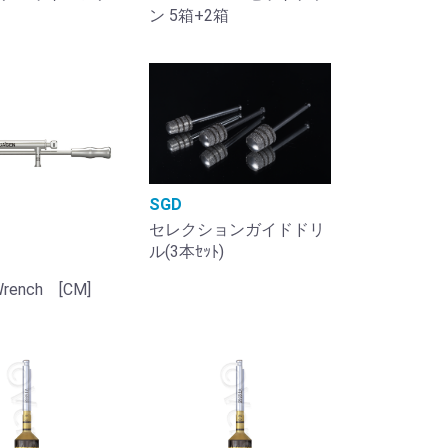
ン 5箱+2箱
SGD
セレクションガイドドリ
ル(3本ｾｯﾄ)
Wrench [CM]