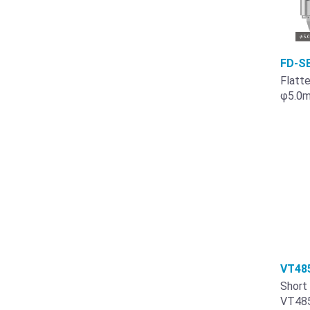
FD-S
Flatte
φ5.0m
VT48
Short
VT48