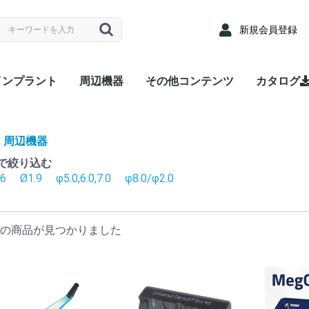
新規会員登録
インプラント
周辺機器
その他コンテンツ
カタログ
nyRidge
nyOne
LUEDIAMOND
Densah® Bur
MEGA ISQ
Root Membrane Kit
911 Kit
MegGyver Kit
SelectionGuideDrill
Flattening Drill
Torque Wrench
Bone Matrix I
Fixture
上部構造 / 補綴パーツ
サージカルキット
Fixture
上部構造 / 補綴パーツ
サージカルキット
Fixture
上部構造 / 補綴パーツ
サージカルキット
治療記録カード
配布用リーフレット
院内ポスター
Angled
Cover s
EZ Post
Hand Dr
Healing
Healing
Impress
Insert D
Lab Ana
Meg-Rh
Multi P
Multi-u
Multi-un
Multi-un
Multi-u
Removal
Retenti
Retenti
Retenti
Right An
RP Anal
Scan A
Stainle
Tempor
Tempora
ZrGEN 
Surgical
Lance Dr
Marking 
Stopper 
Point T
Trephin
Cortical
Handpie
Ratchet
Hand Dr
Right A
Abutme
Drill Ex
Directio
Path Fi
Tarque 
Angled
EZ Post
Hand Dr
Healing
Healing
Impress
Insert D
Lab Ana
Meg-Rh
Multi P
Multi-u
Multi-un
Multi-un
Multi-u
Removal
Retenti
Retenti
Retenti
Right An
RP Anal
Scan A
Solid A
Stainle
Tempor
Tempora
ZrGEN 
Shaping 
Dense Dr
Initial Dr
Surgical
Lance Dr
Marking 
Stopper 
Point T
Trephin
Cortical
Handpie
Ratchet
Hand Dr
Right A
Drill Ex
Directio
Path Fi
Tarque 
Analog
Angled
EZ Pos
Healing
Healing
Impress
Impress
Impress
Lab Ana
Meg-Rh
Multi-u
Multi-un
Multi-u
Retenti
Retenti
Retenti
Scan A
Stainle
Tempor
Tempora
ZrGEN 
Surgical
Lance Dr
Linderma
Flatteni
Shaping 
Stopper 
Cortical
Tap Dril
Handpie
Ratchet
Multi-un
Right An
Hand Dr
Insert D
Drill Ex
Directio
Path Fi
Torque
Overde
Abutme
Abutme
Insertio
Removal
Housin
Connec
Driber(1
Driver
Adapter
Overde
Abutme
Abutme
Insertio
Removal
Housin
Connec
Driber(1
Adapter
coping(
Coping(
Coping(
Overde
Abutme
Abutme
Insertio
Removal
Housin
Connec
周辺機器
径で絞り込む
.6
Ø1.9
φ5.0,6.0,7.0
φ8.0/φ2.0
の商品が見つかりました