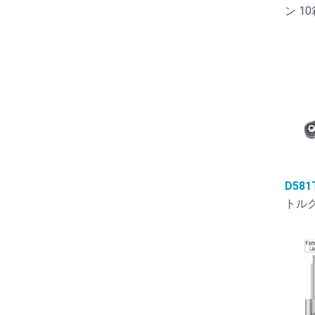
ン 1
D581
トルク