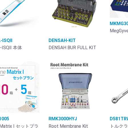
MKMG3
MegGyver
-ISQⅡ
DENSAH-KIT
-ISQⅡ 本体
DENSAH BUR FULL KIT
1005
RMK3000HYJ
D581TR
 Matrix I セットプラ
Root Membrane Kit
トルクラ