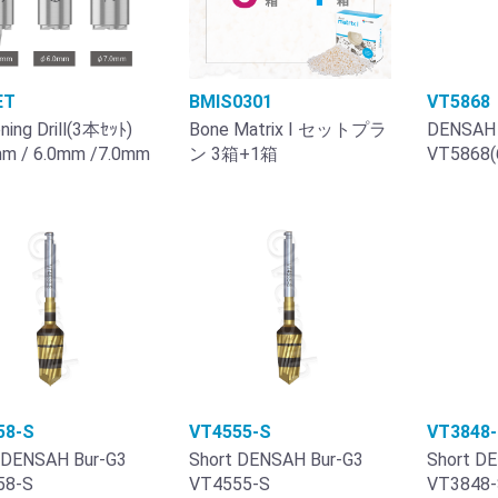
ET
BMIS0301
VT5868
ning Drill(3本ｾｯﾄ)
Bone Matrix I セットプラ
DENSAH 
m / 6.0mm /7.0mm
ン 3箱+1箱
VT5868(
58-S
VT4555-S
VT3848
 DENSAH Bur-G3
Short DENSAH Bur-G3
Short D
58-S
VT4555-S
VT3848-