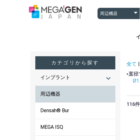
A
A
B
カテゴリから探す
全て
|
▪️直
インプラント
Ø1
周辺機器
116件
Densah® Bur
MEGA ISQ