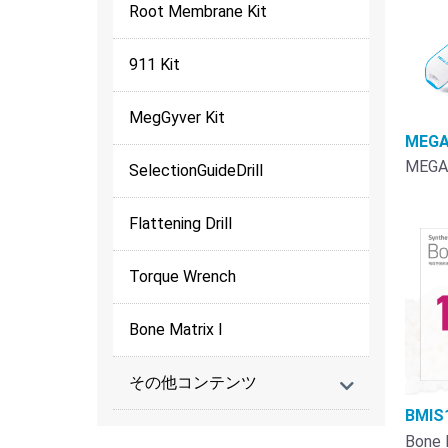
Root Membrane Kit
911 Kit
MegGyver Kit
MEGA
MEGA
SelectionGuideDrill
Flattening Drill
Torque Wrench
Bone Matrix I
その他コンテンツ
BMIS
Bone