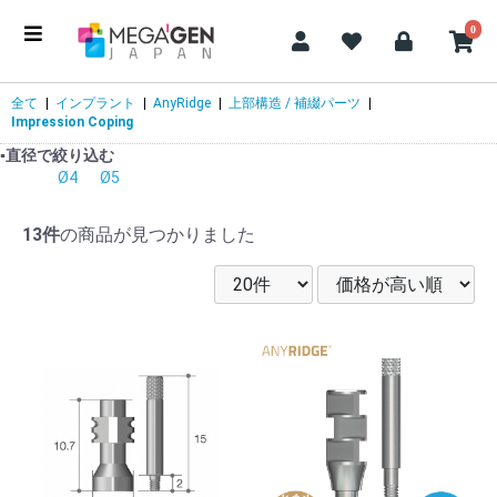
0
全て
|
インプラント
|
AnyRidge
|
上部構造 / 補綴パーツ
|
Impression Coping
▪️直径で絞り込む
Ø4
Ø5
13件
の商品が見つかりました