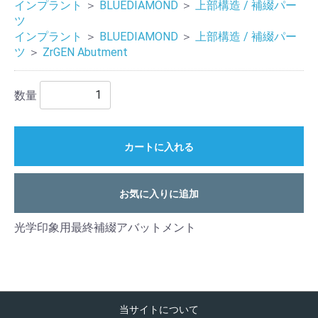
インプラント
＞
BLUEDIAMOND
＞
上部構造 / 補綴パー
ツ
インプラント
＞
BLUEDIAMOND
＞
上部構造 / 補綴パー
ツ
＞
ZrGEN Abutment
数量
カートに入れる
お気に入りに追加
光学印象用最終補綴アバットメント
当サイトについて