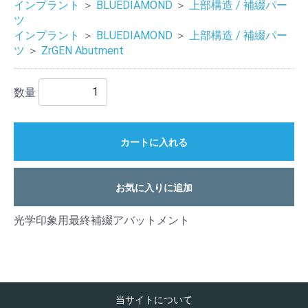
インプラント
＞
BLUEDIAMOND
＞
上部構造 / 補綴パー
ツ
インプラント
＞
BLUEDIAMOND
＞
上部構造 / 補綴パー
ツ
＞
ZrGEN Abutment
数量
カートに入れる
お気に入りに追加
光学印象用最終補綴アバットメント
当サイトについて