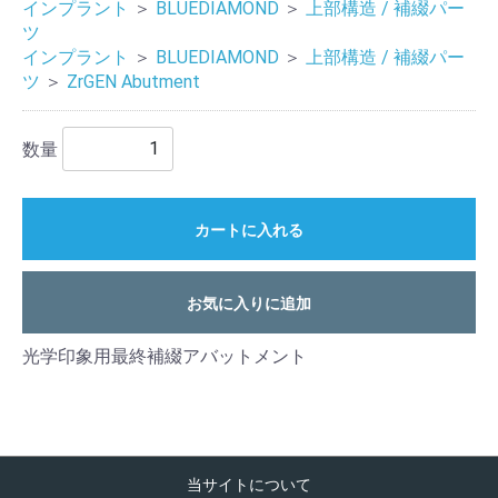
インプラント
＞
BLUEDIAMOND
＞
上部構造 / 補綴パー
ツ
インプラント
＞
BLUEDIAMOND
＞
上部構造 / 補綴パー
ツ
＞
ZrGEN Abutment
数量
カートに入れる
お気に入りに追加
光学印象用最終補綴アバットメント
当サイトについて