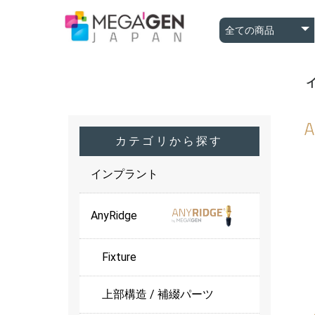
A
A
B
カテゴリから探す
インプラント
AnyRidge
Fixture
上部構造 / 補綴パーツ