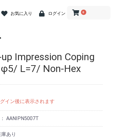
0
お気に入り
ログイン
 Abutment
crew
iver
 Abutment
 Cap
ion Coping
river
log
ein
ost Screw
nit Abutment
it Angled
it Driver
nit ZrGEN
 Driver
ve Caps
ve Cap
ve Cap
gle Driver
og
butment
ss Steel
ary Abutment
ry Cylinder
Abutment
 Kit
ill
Drill
Drill
rephine Bur
e Bur
 Bone Drill
ce
 Connector
iver(1.2 Hex)
ngle
nt Removal
tension
n Indicator
nder
Wrench &
 Abutment
iver
 Abutment
 Cap
ion Coping
river
log
ein
ost Screw
nit Abutment
it Angled
it Driver
nit ZrGEN
 Driver
ve Caps
ve Cap
ve Cap
gle Driver
og
butment
butment
ss Steel
ary Abutment
ry Cylinder
Abutment
Drill
ill
ill
 Kit
ill
Drill
Drill
rephine Bur
e Bur
 Bone Drill
ce
 Connector
iver(1.2 Hex)
ngle
tension
n Indicator
nder
Wrench &
 Abutment
t Abutment
 Abutment
 Cap
ion
ion
ion
log
ein
nit Abutment
it Angled
nit ZrGEN
ve Caps
ve Cap
ve Cap
butment
ss Steel
ary Abutment
ry Cylinder
Abutment
 Kit
ill
nn Drill
ng Drill
Drills
Drill
 Bone Drill
l
ce
 Connector
it Driver
gle Driver
iver
river
tension
n Indicator
nder
 Wrench
-up Impression Coping
nture System
nt
nt
n Tool
 Tool
g
tor
.2 Hex)
nture System
nt
nt
n Tool
 Tool
g
tor
.2 Hex)
Multi用)
Pick-up )
Transfer)
nture System
nt
nt
n Tool
 Tool
g
tor
 φ5/ L=7/ Non-Hex
グイン後に表示されます
号：
AANIPN5007T
在庫あり