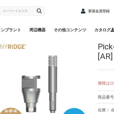
新規会員登録
インプラント
周辺機器
その他コンテンツ
カタログ
nyRidge
nyOne
LUEDIAMOND
Densah® Bur
MEGA ISQ
Root Membrane Kit
911 Kit
MegGyver Kit
SelectionGuideDrill
Flattening Drill
Torque Wrench
Bone Matrix I
Fixture
上部構造 / 補綴パーツ
サージカルキット
Fixture
上部構造 / 補綴パーツ
サージカルキット
Fixture
上部構造 / 補綴パーツ
サージカルキット
治療記録カード
配布用リーフレット
院内ポスター
Angled
Cover s
EZ Post
Hand Dr
Healing
Healing
Impress
Insert D
Lab Ana
Meg-Rh
Multi P
Multi-u
Multi-un
Multi-un
Multi-u
Removal
Retenti
Retenti
Retenti
Right An
RP Anal
Scan A
Stainle
Tempor
Tempora
ZrGEN 
Surgical
Lance Dr
Marking 
Stopper 
Point T
Trephin
Cortical
Handpie
Ratchet
Hand Dr
Right A
Abutme
Drill Ex
Directio
Path Fi
Tarque 
Angled
EZ Post
Hand Dr
Healing
Healing
Impress
Insert D
Lab Ana
Meg-Rh
Multi P
Multi-u
Multi-un
Multi-un
Multi-u
Removal
Retenti
Retenti
Retenti
Right An
RP Anal
Scan A
Solid A
Stainle
Tempor
Tempora
ZrGEN 
Shaping 
Dense Dr
Initial Dr
Surgical
Lance Dr
Marking 
Stopper 
Point T
Trephin
Cortical
Handpie
Ratchet
Hand Dr
Right A
Drill Ex
Directio
Path Fi
Tarque 
Analog
Angled
EZ Pos
Healing
Healing
Impress
Impress
Impress
Lab Ana
Meg-Rh
Multi-u
Multi-un
Multi-u
Retenti
Retenti
Retenti
Scan A
Stainle
Tempor
Tempora
ZrGEN 
Surgical
Lance Dr
Linderma
Flatteni
Shaping 
Stopper 
Cortical
Tap Dril
Handpie
Ratchet
Multi-un
Right An
Hand Dr
Insert D
Drill Ex
Directio
Path Fi
Torque
Pick
Overde
Abutme
Abutme
Insertio
Removal
Housin
Connec
Driber(1
Driver
Adapter
Overde
Abutme
Abutme
Insertio
Removal
Housin
Connec
Driber(1
Adapter
coping(
Coping(
Coping(
Overde
Abutme
Abutme
Insertio
Removal
Housin
Connec
[AR]
価格はロ
商品番
在庫：